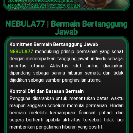
NEBULA77 | Bermain Bertanggung
Jawab
Komitmen Bermain Bertanggung Jawab
NEBULA77
mendukung prinsip permainan yang sehat
dengan menempatkan tanggung jawab individu sebagai
prioritas utama. Aktivitas slot online dianjurkan
dipandang sebagai sarana hiburan semata dan tidak
dijadikan sebagai sumber penghasilan utama.
Kontrol Diri dan Batasan Bermain
Pengguna disarankan untuk menentukan batas waktu
maupun anggaran sebelum memulai permainan. Hindari
bermain melebihi kemampuan finansial pribadi dan
segera berhenti apabila aktivitas tersebut tidak lagi
memberikan pengalaman hiburan yang positif.